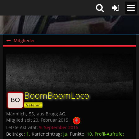
Mitglieder
BoomBoomLoco
Veteran
Männlich
55
aus Brugg AG
Mitglied seit 20. Februar 2015
Letzte Aktivität:
9. September 2016
Beiträge
1
Karteneintrag
ja
Punkte
10
Profil-Aufrufe