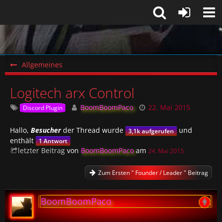
Allgemeines
Logitech arx Control
BoomBoomPaco
22. Mai 2015
Discord Plugin
Hallo,
Besucher
der Thread wurde
und
3,1k aufgerufen
enthält
1 Antwort
letzter Beitrag
von
BoomBoomPaco
am
24. Mai 2015
Zum Ersten " Founder / Leader " Beitrag
BoomBoomPaco