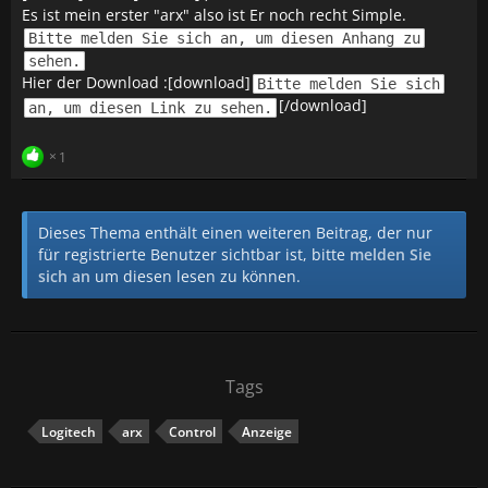
Es ist mein erster "arx" also ist Er noch recht Simple.
Bitte melden Sie sich an, um diesen Anhang zu
sehen.
Hier der Download :[download]
Bitte melden Sie sich
[/download]
an, um diesen Link zu sehen.
1
Dieses Thema enthält einen weiteren Beitrag, der nur
für registrierte Benutzer sichtbar ist, bitte
melden Sie
sich an
um diesen lesen zu können.
Tags
Logitech
arx
Control
Anzeige