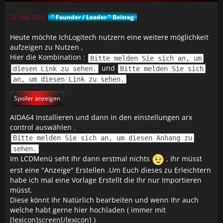
22. Mai 2015
" Founder / Leader " Beitrag
Heute möchte IchLogitech nutzern eine weitere möglichkeit
aufzeigen zu Nutzen ,
Hier die Kombination :
Bitte melden Sie sich an, um
und
diesen Link zu sehen.
Bitte melden Sie sich
an, um diesen Link zu sehen.
Spoiler anzeigen
AIDA64 Installieren und dann in den einstellungen arx
control auswählen .
Bitte melden Sie sich an, um diesen Anhang zu
sehen.
Im LCDMenü seht Ihr dann erstmal nichts
, Ihr müsst
erst eine "Anzeige" Erstellen .Um Euch dieses zu Erleichtern
habe ich mal eine Vorlage Erstellt die Ihr nur Importieren
müsst.
Diese könnt Ihr Natürlich bearbeiten und wenn Ihr auch
welche habt gerne hier hochladen ( immer mit
[lexicon]screen[/lexicon] )