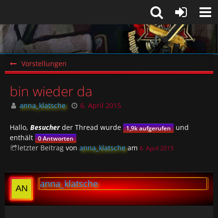
Vorstellungen
bin wieder da
anna_klatsche
6. April 2015
Hallo,
Besucher
der Thread wurde
und
1,9k aufgerufen
enthält
0 Antworten
letzter Beitrag
von
anna_klatsche
am
6. April 2015
anna_klatsche