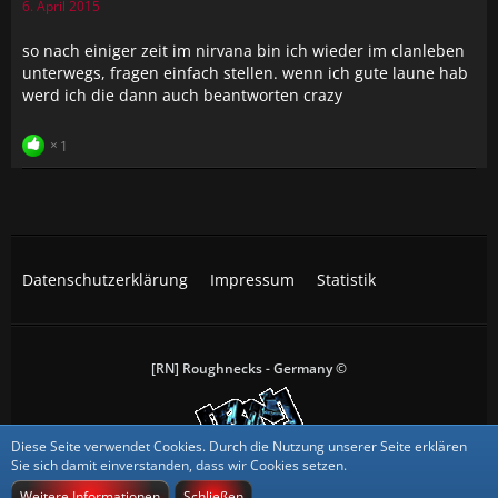
6. April 2015
so nach einiger zeit im nirvana bin ich wieder im clanleben
unterwegs, fragen einfach stellen. wenn ich gute laune hab
werd ich die dann auch beantworten crazy
1
Datenschutzerklärung
Impressum
Statistik
[RN] Roughnecks - Germany ©
Diese Seite verwendet Cookies. Durch die Nutzung unserer Seite erklären
All trademarks, screenshots and logos are the property of their
Sie sich damit einverstanden, dass wir Cookies setzen.
respective owners.
Weitere Informationen
Schließen