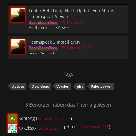
Fehler Behebung Nach Update von Mipus
"Teamspeak Viewer"
BoomBoomPaco
10. Mai 2020
AddTeamSpeak3Viewer
Teamspeak 3 Installieren
BoomBoomPaco
25. Februar 2020
Server Support
Tags
Update
Download
Version
php
Paketserver
3 Benutzer haben das Thema gelesen
Sonlong
(
17. November 2023
)
john
(
21. November 2022
)
XXkeksxx
(
5. Mai 2023
)