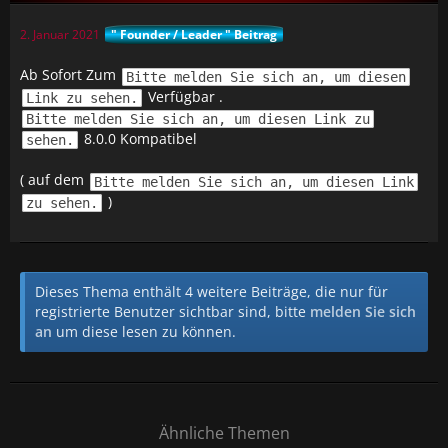
2. Januar 2021
" Founder / Leader " Beitrag
Ab Sofort Zum
Bitte melden Sie sich an, um diesen
Verfügbar .
Link zu sehen.
Bitte melden Sie sich an, um diesen Link zu
8.0.0 Kompatibel
sehen.
( auf dem
Bitte melden Sie sich an, um diesen Link
)
zu sehen.
Dieses Thema enthält 4 weitere Beiträge, die nur für
registrierte Benutzer sichtbar sind, bitte
melden Sie sich
an
um diese lesen zu können.
Ähnliche Themen