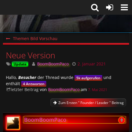
Themen Bild Vorschau
Neue Version
BoomBoomPaco
2. Januar 2021
Update
Hallo,
Besucher
der Thread wurde
und
5k aufgerufen
enthält
4 Antworten
letzter Beitrag
von
BoomBoomPaco
am
7. Mai 2021
Zum Ersten " Founder / Leader " Beitrag
BoomBoomPaco