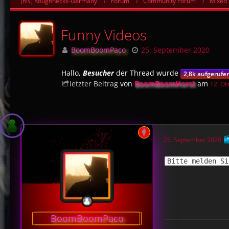
[RN] Roughnecks-Germany
Forum
Community Forum
Mixed
Funny Videos
BoomBoomPaco
25. September 2020
Hallo,
Besucher
der Thread wurde
2,8k aufgerufe
letzter Beitrag
von
BoomBoomHorst
am
12. Ok
25. September 2020
Bitte melden Si
BoomBoomPaco