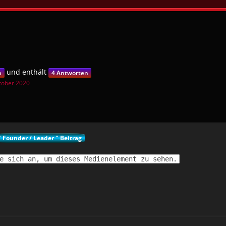
und enthält
n
4 Antworten
tober 2020
" Founder / Leader " Beitrag
e sich an, um dieses Medienelement zu sehen.