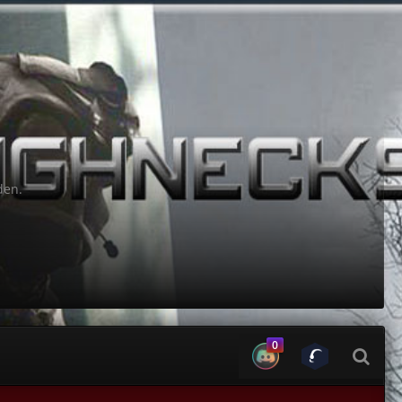
den.
0