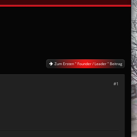
Zum Ersten " Founder / Leader " Beitrag
#1