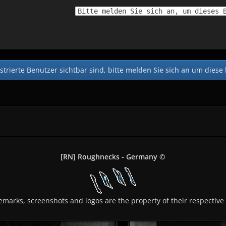
Bitte melden Sie sich an, um dieses 
strierte Benutzer sichtbar sind, bitte
melden Sie sich an
um diese 
[RN] Roughnecks - Germany ©
demarks, screenshots and logos are the property of their respective