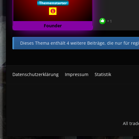
Themenstarter
1
Dieses Thema enthält 4 weitere Beiträge, die nur für regi
Datenschutzerklärung
Impressum
Statistik
All tra