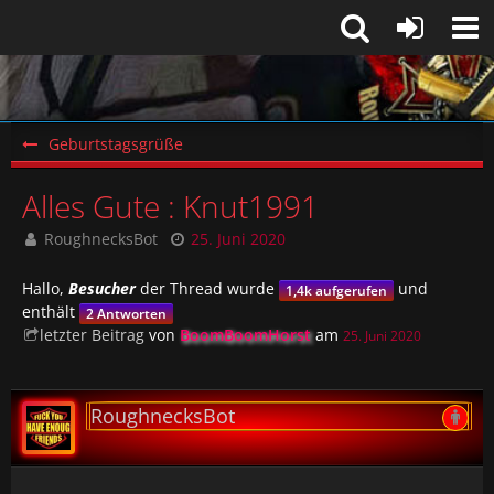
Geburtstagsgrüße
Alles Gute : Knut1991
RoughnecksBot
25. Juni 2020
Hallo,
Besucher
der Thread wurde
und
1,4k aufgerufen
enthält
2 Antworten
letzter Beitrag
von
BoomBoomHorst
am
25. Juni 2020
RoughnecksBot