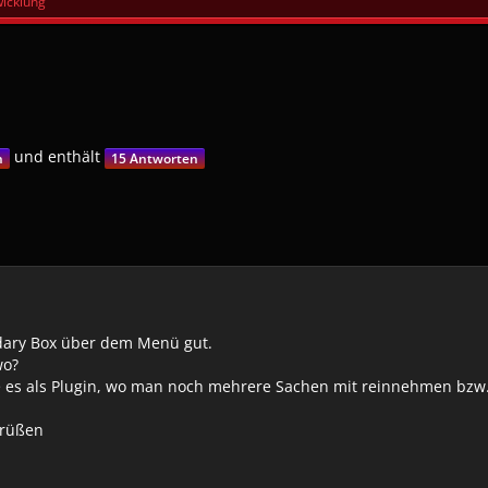
wicklung
und enthält
n
15 Antworten
ndary Box über dem Menü gut.
wo?
 es als Plugin, wo man noch mehrere Sachen mit reinnehmen bzw.
Grüßen