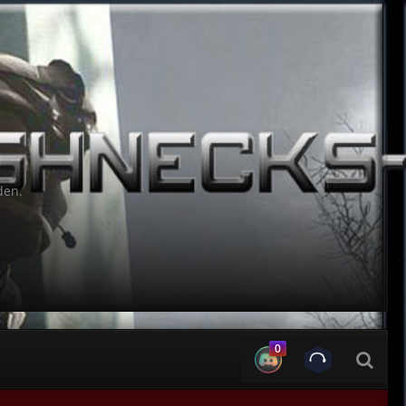
den.
0