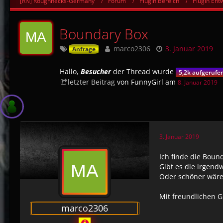
[RN] Roughnecks-Germany
Forum
Plugin Bereich
Plugin Ent
Boundary Box
marco2306
3. Januar 2019
Anfrage
Hallo,
Besucher
der Thread wurde
5,2k aufgerufe
letzter Beitrag
von FunnyGirl am
8. Januar 2019
3. Januar 2019
Ich finde die Bou
Gibt es die irgend
Oder schöner wäre
Mit freundlichen 
marco2306