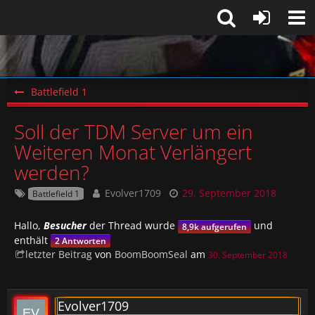
Battlefield 1
Soll der TDM Server um ein
Weiteren Monat Verlängert
werden?
Evolver1709
29. September 2018
Battlefield 1
Hallo,
Besucher
der Thread wurde
und
8,9k aufgerufen
enthält
2 Antworten
letzter Beitrag
von
BoomBoomSeal
am
30. September 2018
Evolver1709