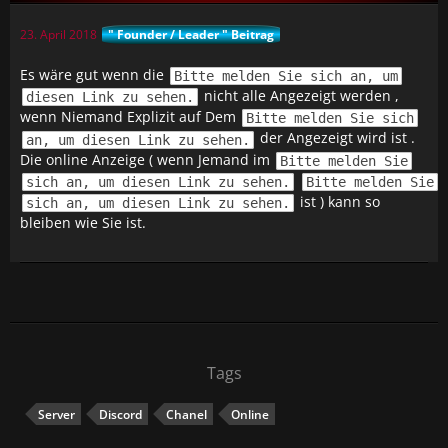
23. April 2018
" Founder / Leader " Beitrag
Es wäre gut wenn die
Bitte melden Sie sich an, um
nicht alle Angezeigt werden ,
diesen Link zu sehen.
wenn Niemand Explizit auf Dem
Bitte melden Sie sich
der Angezeigt wird ist .
an, um diesen Link zu sehen.
Die online Anzeige ( wenn Jemand im
Bitte melden Sie
sich an, um diesen Link zu sehen.
Bitte melden Sie
ist ) kann so
sich an, um diesen Link zu sehen.
bleiben wie Sie ist.
Tags
Server
Discord
Chanel
Online