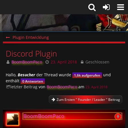
Plugin Entwicklung
Discord Plugin
BoomBoomPaco
23. April 2018
Geschlossen
Hallo,
Besucher
der Thread wurde
und
1,6k aufgerufen
enthält
0 Antworten
letzter Beitrag
von
BoomBoomPaco
am
23. April 2018
Zum Ersten " Founder / Leader " Beitrag
BoomBoomPaco