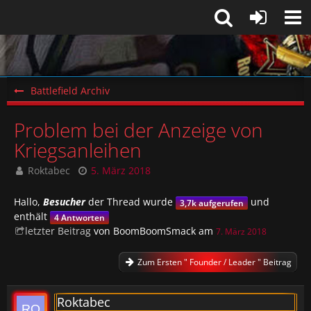
Battlefield Archiv
Problem bei der Anzeige von
Kriegsanleihen
Roktabec
5. März 2018
Hallo,
Besucher
der Thread wurde
und
3,7k aufgerufen
enthält
4 Antworten
letzter Beitrag
von BoomBoomSmack am
7. März 2018
Zum Ersten " Founder / Leader " Beitrag
Roktabec