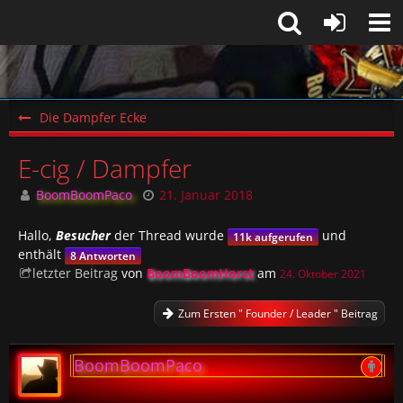
Die Dampfer Ecke
E-cig / Dampfer
BoomBoomPaco
21. Januar 2018
Hallo,
Besucher
der Thread wurde
und
11k aufgerufen
enthält
8 Antworten
letzter Beitrag
von
BoomBoomHorst
am
24. Oktober 2021
Zum Ersten " Founder / Leader " Beitrag
BoomBoomPaco