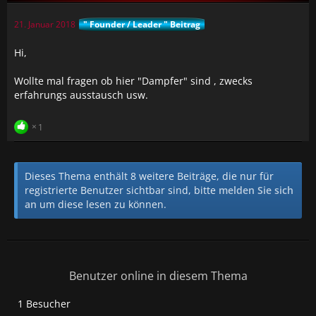
21. Januar 2018
" Founder / Leader " Beitrag
Hi,
Wollte mal fragen ob hier "Dampfer" sind , zwecks
erfahrungs ausstausch usw.
1
Dieses Thema enthält 8 weitere Beiträge, die nur für
registrierte Benutzer sichtbar sind, bitte
melden Sie sich
an
um diese lesen zu können.
Benutzer online in diesem Thema
1 Besucher