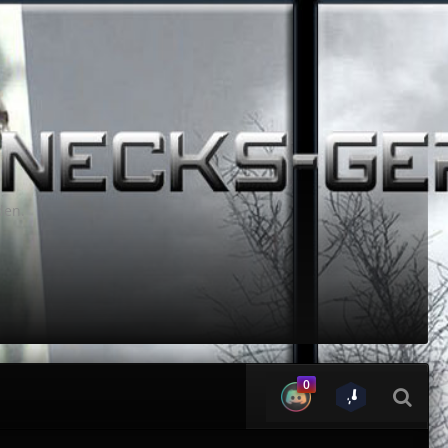
den.
0