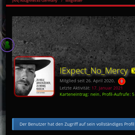
[RN] Roughnecks-Germany
Mitglieder
IExpect_No_Mercy
Mitglied seit 26. April 2020
Letzte Aktivität:
17. Januar 2021
Karteneintrag
nein
Profil-Aufrufe
5
Der Benutzer hat den Zugriff auf sein vollständiges Profi