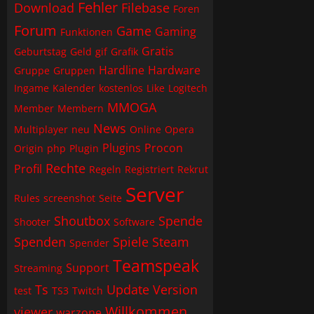
Fehler
Download
Filebase
Foren
Forum
Game
Gaming
Funktionen
Gratis
Geburtstag
Geld
gif
Grafik
Hardline
Hardware
Gruppe
Gruppen
Ingame
Kalender
kostenlos
Like
Logitech
MMOGA
Member
Membern
News
Multiplayer
neu
Online
Opera
Plugins
Procon
Origin
php
Plugin
Rechte
Profil
Regeln
Registriert
Rekrut
Server
Rules
screenshot
Seite
Shoutbox
Spende
Shooter
Software
Spenden
Spiele
Steam
Spender
Teamspeak
Support
Streaming
Ts
Update
Version
test
TS3
Twitch
Willkommen
viewer
warzone