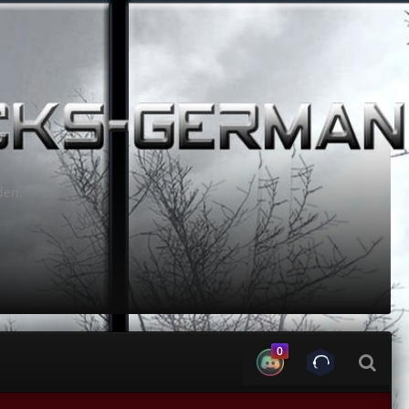
den.
0