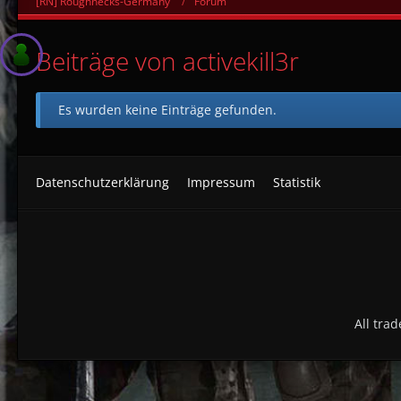
[RN] Roughnecks-Germany
Forum
Beiträge von activekill3r
Es wurden keine Einträge gefunden.
Datenschutzerklärung
Impressum
Statistik
All tra