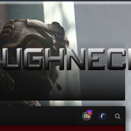
den.
0