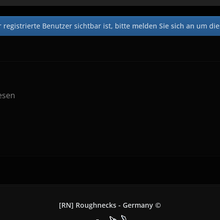
registrierte Benutzer sichtbar ist, bitte
melden Sie sich an
um dies
esen
[RN] Roughnecks - Germany ©