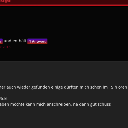
llungen
und enthält
n
1 Antwort
rz 2015
er auch wieder gefunden einige dürften mich schon im TS h ören d
Rokt
 haben möchte kann mich anschreiben, na dann gut schuss