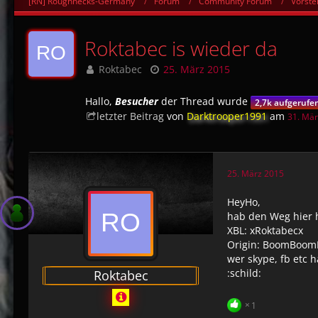
[RN] Roughnecks-Germany
Forum
Community Forum
Vorste
Roktabec is wieder da
Roktabec
25. März 2015
Hallo,
Besucher
der Thread wurde
2,7k aufgerufe
letzter Beitrag
von
Darktrooper1991
am
31. Mä
25. März 2015
HeyHo,
hab den Weg hier h
XBL: xRoktabecx
Origin: BoomBoom
wer skype, fb etc
:schild:
Roktabec
1