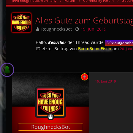
[RN] Roughnecks-Germany
Forum
Community Forum
Gebur
Alles Gute zum Geburtsta
RoughnecksBot
19. Juni 2019
Hallo,
Besucher
der Thread wurde
3,9k aufgerufe
letzter Beitrag
von
BoomBoomEisen
am
20. Juni
19. Juni 2019
RoughnecksBot