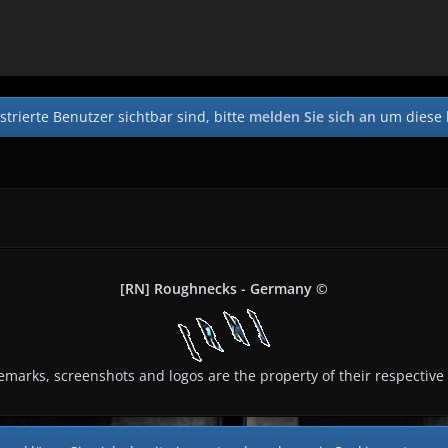
strierte Benutzer sichtbar sind, bitte
melden Sie sich an
um diese 
[RN] Roughnecks - Germany ©
demarks, screenshots and logos are the property of their respective