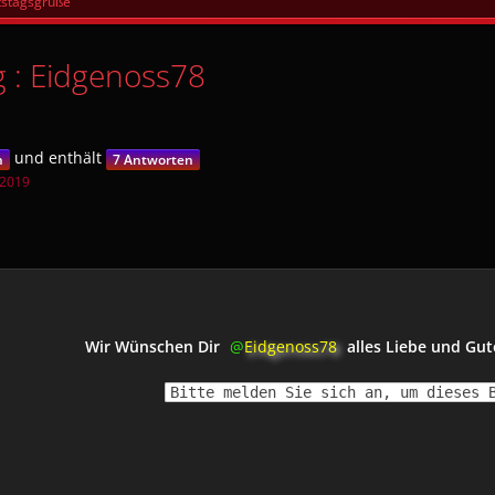
tstagsgrüße
g : Eidgenoss78
und enthält
n
7 Antworten
 2019
Wir Wünschen Dir
Eidgenoss78
alles Liebe und Gu
Bitte melden Sie sich an, um dieses 