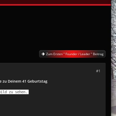
Zum Ersten " Founder / Leader " Beitrag
#1
te zu Deinem 41
Geburtstag
Bild zu sehen.