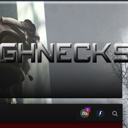
den.
0