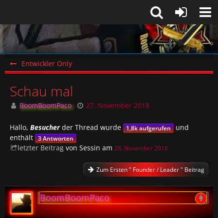
Entwickler Only
Schau mal
BoomBoomPaco
27. November 2018
Hallo,
Besucher
der Thread wurde
und
1,8k aufgerufen
enthält
3 Antworten
letzter Beitrag
von Sessin am
28. November 2018
Zum Ersten " Founder / Leader " Beitrag
BoomBoomPaco