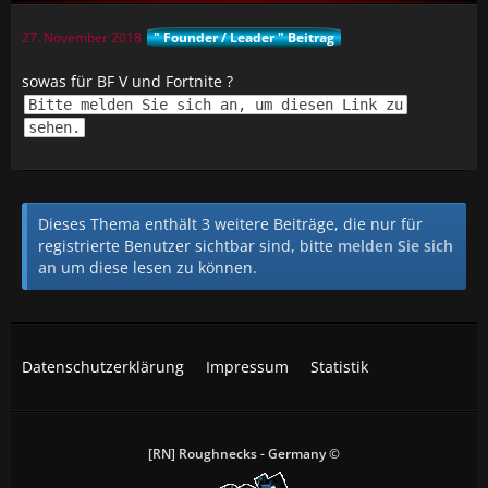
27. November 2018
" Founder / Leader " Beitrag
sowas für BF V und Fortnite ?
Bitte melden Sie sich an, um diesen Link zu
sehen.
Dieses Thema enthält 3 weitere Beiträge, die nur für
registrierte Benutzer sichtbar sind, bitte
melden Sie sich
an
um diese lesen zu können.
Datenschutzerklärung
Impressum
Statistik
[RN] Roughnecks - Germany ©