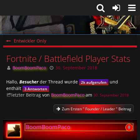
Entwickler Only
Fortnite / Battlefield Player Stats
BoomBoomPaco
30. September 2018
Hallo,
Besucher
der Thread wurde
und
2k aufgerufen
enthält
3 Antworten
letzter Beitrag
von
BoomBoomPaco
am
30. September 2018
Zum Ersten " Founder / Leader " Beitrag
BoomBoomPaco