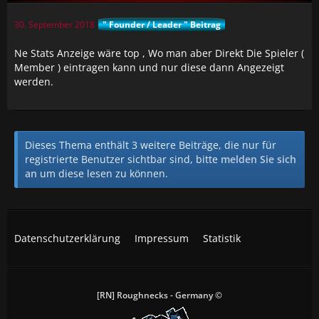
30. September 2018
" Founder / Leader " Beitrag
Ne Stats Anzeige wäre top , Wo man aber Direkt Die Spieler (
Member ) eintragen kann und nur diese dann Angezeigt
werden.
Dieses Thema enthält 3 weitere Beiträge, die nur für
registrierte Benutzer sichtbar sind, bitte
melden Sie sich
an
um diese lesen zu können.
Datenschutzerklärung
Impressum
Statistik
[RN] Roughnecks - Germany ©