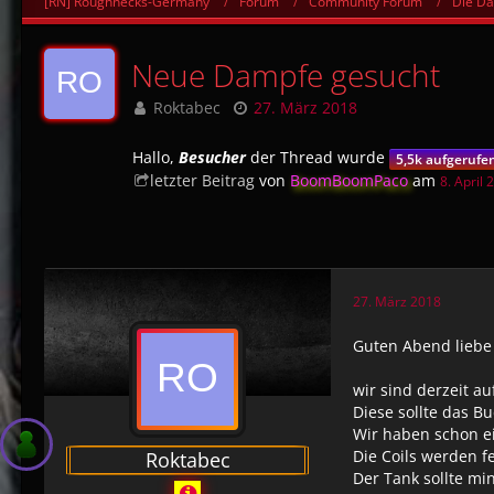
[RN] Roughnecks-Germany
Forum
Community Forum
Die Da
Neue Dampfe gesucht
Roktabec
27. März 2018
Hallo,
Besucher
der Thread wurde
5,5k aufgerufe
letzter Beitrag
von
BoomBoomPaco
am
8. April 
27. März 2018
Guten Abend liebe
wir sind derzeit a
Diese sollte das Bu
Wir haben schon ei
Die Coils werden fe
Roktabec
Der Tank sollte mi