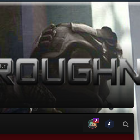
den.
0