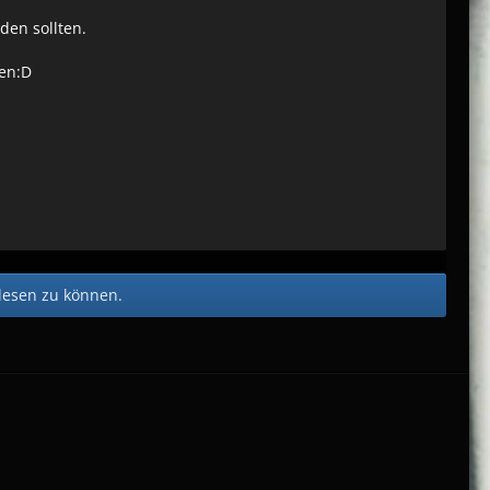
den sollten.
fen:D
lesen zu können.