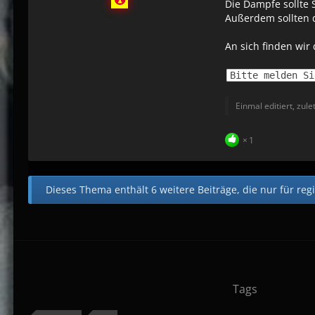
Die Dampfe sollte 
Außerdem sollten d
An sich finden wir
Bitte melden Si
Einmal editiert, zule
1
Dieses Thema enthält 6 weitere Beiträge, die nur für regi
Tags