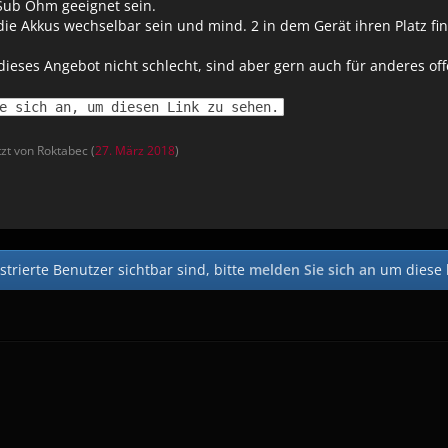
Sub Ohm geeignet sein.
ie Akkus wechselbar sein und mind. 2 in dem Gerät ihren Platz fin
 dieses Angebot nicht schlecht, sind aber gern auch für anderes of
e sich an, um diesen Link zu sehen.
tzt von Roktabec (
27. März 2018
)
strierte Benutzer sichtbar sind, bitte
melden Sie sich an
um diese 