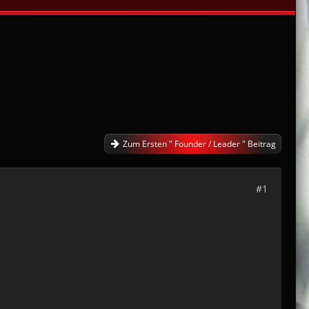
Zum Ersten " Founder / Leader " Beitrag
#1