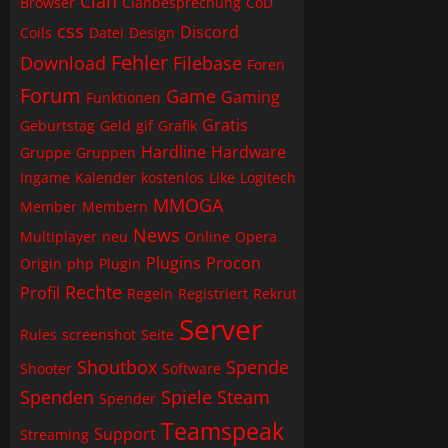
Clan
Browser
Clanbesprechung
CoD
css
Discord
Coils
Datei
Design
Fehler
Download
Filebase
Foren
Forum
Game
Gaming
Funktionen
Gratis
Geburtstag
Geld
gif
Grafik
Hardline
Hardware
Gruppe
Gruppen
Ingame
Kalender
kostenlos
Like
Logitech
MMOGA
Member
Membern
News
Multiplayer
neu
Online
Opera
Plugins
Procon
Origin
php
Plugin
Rechte
Profil
Regeln
Registriert
Rekrut
Server
Rules
screenshot
Seite
Shoutbox
Spende
Shooter
Software
Spenden
Spiele
Steam
Spender
Teamspeak
Support
Streaming