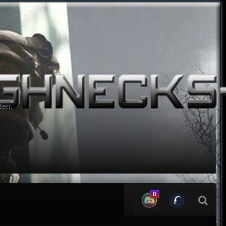
den.
0