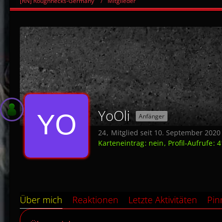
[RN] Roughnecks-Germany
Mitglieder
YoOli
Anfänger
24
Mitglied seit 10. September 2020
Karteneintrag
nein
Profil-Aufrufe
4
Über mich
Reaktionen
Letzte Aktivitäten
Pi