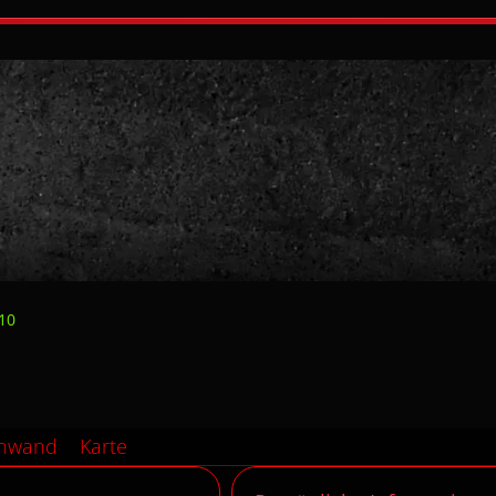
10
nnwand
Karte