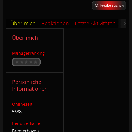
Inhalte suchen
Über mich
Reaktionen
Letzte Aktivitäten
Pin
Über mich
Managerranking
Persönliche
Informationen
Onlinezeit
5638
Benutzerkarte
Bremerhaven