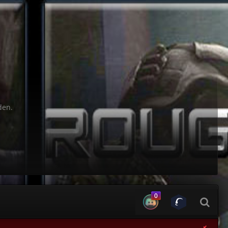
den.
0