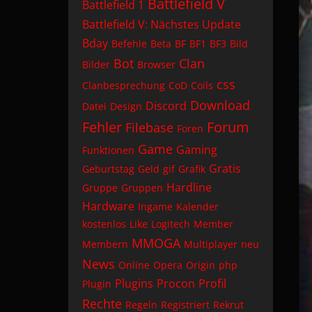
Battlefield V
Battlefield 1
Battlefield V: Nächstes Update
Bday
Befehle
Beta
BF
BF1
BF3
Bild
Bot
Clan
Bilder
Browser
css
Clanbesprechung
CoD
Coils
Download
Discord
Datei
Design
Fehler
Forum
Filebase
Foren
Game
Gaming
Funktionen
Gratis
Geburtstag
Geld
gif
Grafik
Hardline
Gruppe
Gruppen
Hardware
Ingame
Kalender
kostenlos
Like
Logitech
Member
MMOGA
Membern
Multiplayer
neu
News
Online
Opera
Origin
php
Plugins
Procon
Profil
Plugin
Rechte
Regeln
Registriert
Rekrut