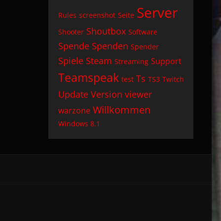
Server
Rules
screenshot
Seite
Shoutbox
Shooter
Software
Spende
Spenden
Spender
Spiele
Steam
Support
Streaming
Teamspeak
Ts
test
TS3
Twitch
Update
Version
viewer
Willkommen
warzone
Windows 8.1