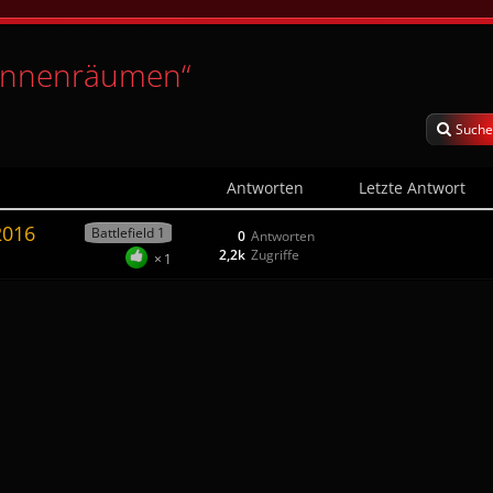
innenräumen“
Suche
Antworten
Letzte Antwort
2016
Battlefield 1
0
Antworten
2,2k
Zugriffe
1