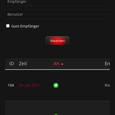
Gast-Empfänger
ID
Zeit
Art
Emp
104
22. Juli 2015
Rough