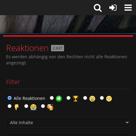
Reaktionen
2.637
Es werden abhängig von den Rechten nicht alle Reaktionen
angezeigt.
Filter
Alle Reaktionen