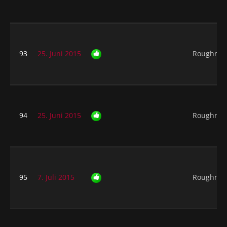
93
25. Juni 2015
Roughnec
94
25. Juni 2015
Roughnec
95
7. Juli 2015
Roughnec