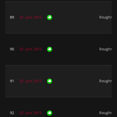
89
25. Juni 2015
Roughnec
90
25. Juni 2015
Roughnec
91
25. Juni 2015
Roughnec
92
25. Juni 2015
Roughnec