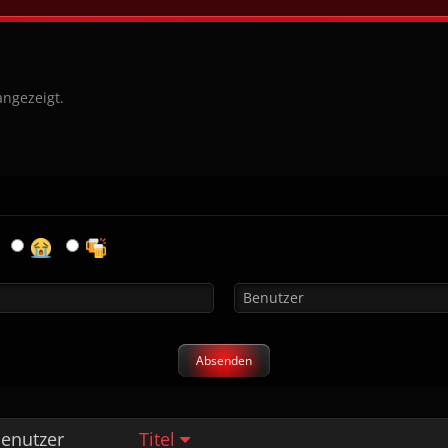
angezeigt.
enutzer
Titel