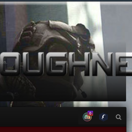
den.
0