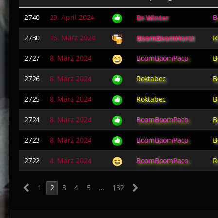
2740
29. April 2024
Dr.Winter
B
2730
16. März 2024
BoomBoomHorst
R
2727
8. März 2024
BoomBoomPaco
B
2726
8. März 2024
Roktabec
B
2725
8. März 2024
Roktabec
B
2724
8. März 2024
BoomBoomPaco
B
2723
8. März 2024
BoomBoomPaco
B
2722
4. März 2024
BoomBoomPaco
R
1
2
3
4
5
…
132