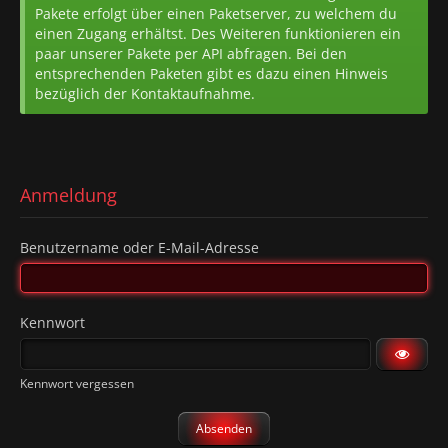
Pakete erfolgt über einen Paketserver, zu welchem du
einen Zugang erhältst. Des Weiteren funktionieren ein
paar unserer Pakete per API abfragen. Bei den
entsprechenden Paketen gibt es dazu einen Hinweis
bezüglich der Kontaktaufnahme.
Anmeldung
Benutzername oder E-Mail-Adresse
Kennwort
Kennwort vergessen