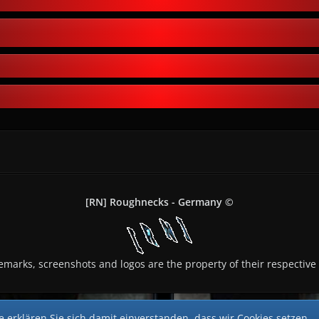
[RN] Roughnecks - Germany ©
demarks, screenshots and logos are the property of their respective
 erklären Sie sich damit einverstanden, dass wir Cookies setzen.