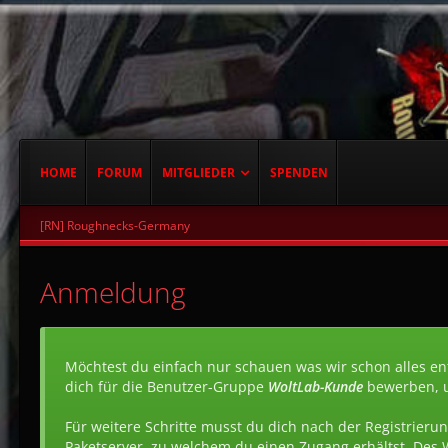
HOME
FORUM
MITGLIEDER
SPENDEN
[RN] Roughnecks-Germany
Anmeldung
Möchtest du einfach nur schauen was wir schon alles ent
dich für die Benutzer-Gruppe
WoltLab-Kunde
bewerben, 
Für weitere Schritte musst du dich nach der Registrierun
Paketserver, zu welchem du einen Zugang erhältst. Des 