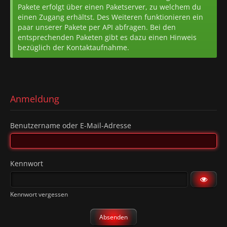
Pakete erfolgt über einen Paketserver, zu welchem du
einen Zugang erhältst. Des Weiteren funktionieren ein
paar unserer Pakete per API abfragen. Bei den
entsprechenden Paketen gibt es dazu einen Hinweis
bezüglich der Kontaktaufnahme.
Anmeldung
Benutzername oder E-Mail-Adresse
Kennwort
Kennwort vergessen