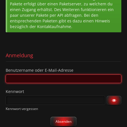
Pakete erfolgt über einen Paketserver, zu welchem du
einen Zugang erhältst. Des Weiteren funktionieren ein
paar unserer Pakete per API abfragen. Bei den
entsprechenden Paketen gibt es dazu einen Hinweis
bezüglich der Kontaktaufnahme.
Anmeldung
Benutzername oder E-Mail-Adresse
Kennwort
Kennwort vergessen