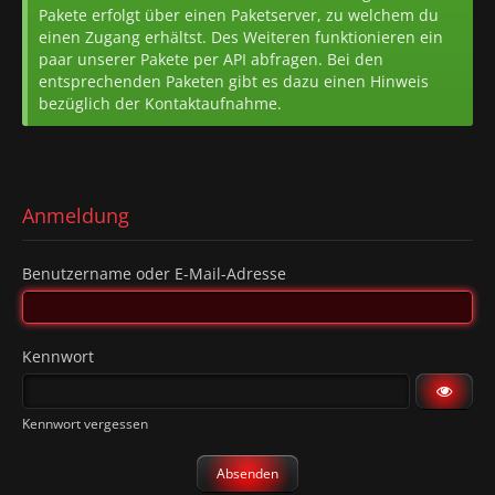
Pakete erfolgt über einen Paketserver, zu welchem du
einen Zugang erhältst. Des Weiteren funktionieren ein
paar unserer Pakete per API abfragen. Bei den
entsprechenden Paketen gibt es dazu einen Hinweis
bezüglich der Kontaktaufnahme.
Anmeldung
Benutzername oder E-Mail-Adresse
Kennwort
Kennwort vergessen