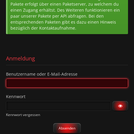
Pakete erfolgt über einen Paketserver, zu welchem du
einen Zugang erhältst. Des Weiteren funktionieren ein
paar unserer Pakete per API abfragen. Bei den
entsprechenden Paketen gibt es dazu einen Hinweis
bezüglich der Kontaktaufnahme.
Anmeldung
Benutzername oder E-Mail-Adresse
Kennwort
Kennwort vergessen