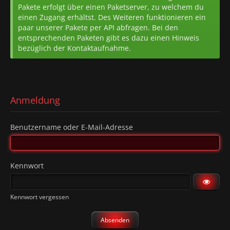
Pakete erfolgt über einen Paketserver, zu welchem du
einen Zugang erhältst. Des Weiteren funktionieren ein
paar unserer Pakete per API abfragen. Bei den
entsprechenden Paketen gibt es dazu einen Hinweis
bezüglich der Kontaktaufnahme.
Anmeldung
Benutzername oder E-Mail-Adresse
Kennwort
Kennwort vergessen