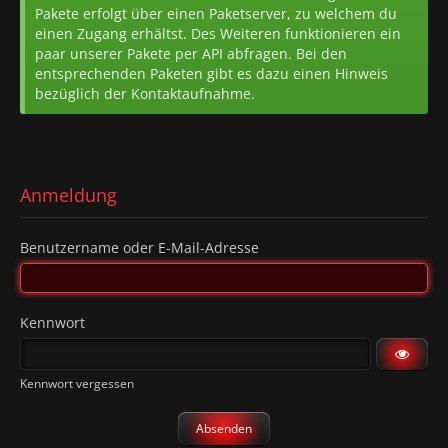
Pakete erfolgt über einen Paketserver, zu welchem du
einen Zugang erhältst. Des Weiteren funktionieren ein
paar unserer Pakete per API abfragen. Bei den
entsprechenden Paketen gibt es dazu einen Hinweis
bezüglich der Kontaktaufnahme.
Anmeldung
Benutzername oder E-Mail-Adresse
Kennwort
Kennwort vergessen