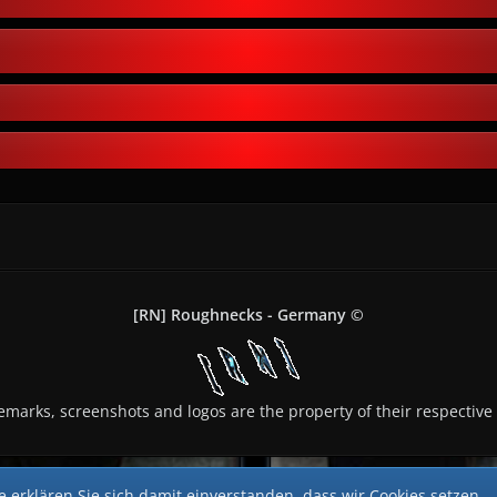
[RN] Roughnecks - Germany ©
demarks, screenshots and logos are the property of their respective
 erklären Sie sich damit einverstanden, dass wir Cookies setzen.