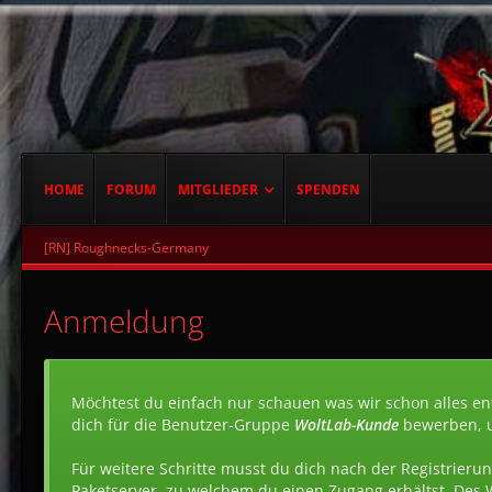
HOME
FORUM
MITGLIEDER
SPENDEN
[RN] Roughnecks-Germany
Anmeldung
Möchtest du einfach nur schauen was wir schon alles ent
dich für die Benutzer-Gruppe
WoltLab-Kunde
bewerben, 
Für weitere Schritte musst du dich nach der Registrierun
Paketserver, zu welchem du einen Zugang erhältst. Des 