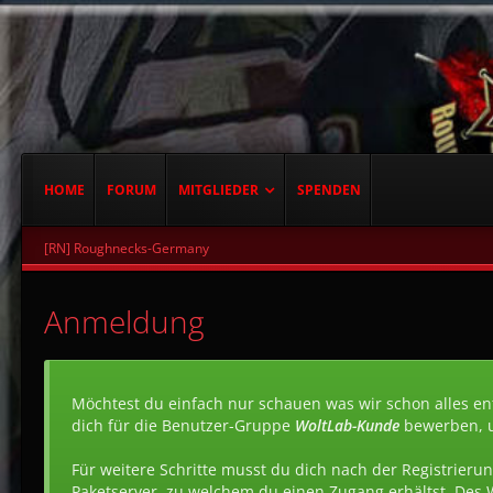
HOME
FORUM
MITGLIEDER
SPENDEN
[RN] Roughnecks-Germany
Anmeldung
Möchtest du einfach nur schauen was wir schon alles ent
dich für die Benutzer-Gruppe
WoltLab-Kunde
bewerben, 
Für weitere Schritte musst du dich nach der Registrierun
Paketserver, zu welchem du einen Zugang erhältst. Des 