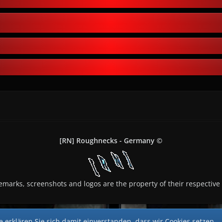
[RN] Roughnecks - Germany ©
demarks, screenshots and logos are the property of their respective
 erklären Sie sich damit einverstanden, dass wir Cookies setzen.