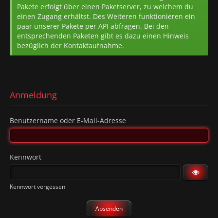
Pakete erfolgt über einen Paketserver, zu welchem du
einen Zugang erhältst. Des Weiteren funktionieren ein
paar unserer Pakete per API abfragen. Bei den
entsprechenden Paketen gibt es dazu einen Hinweis
bezüglich der Kontaktaufnahme.
Anmeldung
Benutzername oder E-Mail-Adresse
Kennwort
Kennwort vergessen