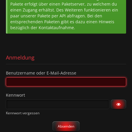
Pakete erfolgt über einen Paketserver, zu welchem du
einen Zugang erhältst. Des Weiteren funktionieren ein
paar unserer Pakete per API abfragen. Bei den
entsprechenden Paketen gibt es dazu einen Hinweis
bezüglich der Kontaktaufnahme.
Anmeldung
Benutzername oder E-Mail-Adresse
Kennwort
Kennwort vergessen