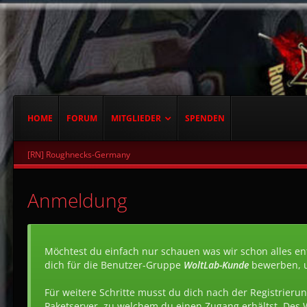
HOME
FORUM
MITGLIEDER
SPENDEN
[RN] Roughnecks-Germany
Anmeldung
Möchtest du einfach nur schauen was wir schon alles ent
dich für die Benutzer-Gruppe
WoltLab-Kunde
bewerben, 
Für weitere Schritte musst du dich nach der Registrierun
Paketserver, zu welchem du einen Zugang erhältst. Des 