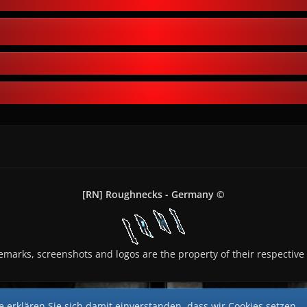
[RN] Roughnecks - Germany ©
demarks, screenshots and logos are the property of their respective
 erklären Sie sich damit einverstanden, dass wir Cookies setzen.