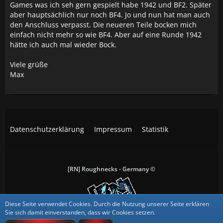
Games was ich seh gern gespielt habe 1942 und BF2. Später
aber hauptsächlich nur noch BF4. Jo und nun hat man auch
den Anschluss verpasst. Die neueren Teile bocken mich
einfach nicht mehr so wie BF4. Aber auf eine Runde 1942
hätte ich auch mal wieder Bock.
Viele grüße
Max
Datenschutzerklärung
Impressum
Statistik
[RN] Roughnecks - Germany ©
Diese Seite verwendet Cookies. Durch die Nutzung unserer Seite erklären
All trademarks, screenshots and logos are the property of their
Sie sich damit einverstanden, dass wir Cookies setzen.
respective owners.