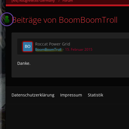
[RN] Roughnecks-Germany
Forum
Beiträge von BoomBoomTroll
Roccat Power Grid
BoomBoomTroll
15. Februar 2015
Danke.
Datenschutzerklärung
Impressum
Statistik