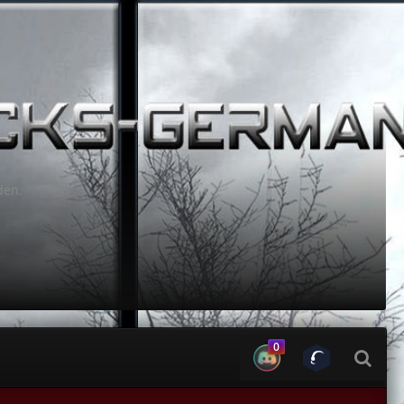
den.
0