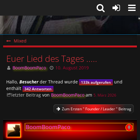
Mixed
Euer Lied des Tages .....
BoomBoomPaco
10. August 2019
Hallo,
Besucher
der Thread wurde
und
133k aufgerufen
enthält
342 Antworten
letzter Beitrag
von
BoomBoomPaco
am
5. März 2026
Zum Ersten " Founder / Leader " Beitrag
BoomBoomPaco