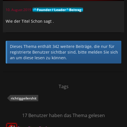
10. August 2019
" Founder / Leader " Beitrag
Wie der Titel Schon sagt .
Dieses Thema enthält 342 weitere Beiträge, die nur für
registrierte Benutzer sichtbar sind, bitte
melden Sie sich
an
um diese lesen zu können.
Tags
richtiggeilershit
17 Benutzer haben das Thema gelesen