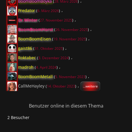
BoomBoomBoyka
(
28. März 2026
)
Predator
(
6. März 2026
)
Dr.Winter
(
27. November 2025
)
BoomBoomHorst
(
26. November 2025
)
BoomBoomEisen
(
19. November 2025
)
gaist86
(
31. Oktober 2025
)
Roktabec
(
3. Dezember 2024
)
madroh
(
4. April 2024
)
BoomBoomMetall
(
5. November 2023
)
CallMeHayley
(
14. Oktober 2023
)
...weitere
Benutzer online in diesem Thema
2 Besucher